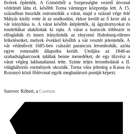
fivérek építették. A Gömörből a Szepességbe vezető útvonal
védelmét látta el, később Torna vármegye központja lett. A 15.
században husziták ostromolták a várat, majd a század vége felé
Mátyás király vette át az uralkodást, ekkor került az ő keze alá a
vár irányítása is. A várat később átépítették, új ágyútornyokat és
rondellákat alakítottak ki rajta. A várat a kurucok többször is
elfoglalták és innen irányították az elnyomó Habsburg-ellenes
felkeléseiket, melyek évekkel később a vár vesztét jelentették. A
vár védműveit 1685-ben császári parancsra lerombolták, azóta
egyre romosabb állapotba került. Utoljára az 1848-as
szabadságharcosok találtak benne menedéket, de egy tűzvész a
várat végleg lakhatatlanná tette. Szinte teljes lerombolását a II.
világháborús események okozták. Torna vára jelenleg a Kassa és
Rozsnyó közti főútvonal egyik meghatározó pontját képezi.
Surovec Róbert, a
Castrum