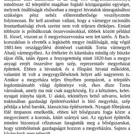
mindössze 42 települést magában foglaló közigazgatási egységet,
melynek önállóságát elsősorban a megyei hivatalok támogatásához
szükséges pénz nehéz előteremthetősége veszélyeztette
folytonosan. Be kell azonban vallani, hogy a vármegye racionális
fenntarthatósági elvek szerint nem volt teljesen életképes. Emiatt
többször is próbálkoztak összevonásokkal, többek között például
II. József, viszont az ő megyeösszevonása sem lett tartós. A Bach-
korszakban is elvették a legkisebb megye önállóságát, míg végül
1881-ben országgyűlési döntéssel csatolták Torna vármegyét
Abaúj vármegyéhez. Az értékeire és kitartására mindig oly büszke
tájon élők, talán éppen a fenyegetettség miatt 1820-ban a megye
anyagi erejét összesítve igen szép, reprezentatív megyeházat
építettek. Ebben a hivatalok és a főispáni hivatal működött,
valamint itt volt a megyegyűléseknek helyet adó nagyterem is.
Amikor a megyeháza teljes fényében pompázott, a település
legdominánsabb világi építménye volt, ékes dísze Torna
városának, amely ma már csak nagyközség. Ez a kétszintes, kelet-
nyugati irányba tájolt, U alakú, tekintélyes belső udvaros, keleti
traktusában gazdasági épületrészekkel is bíró megyeház, szép
példája a késő barokk, klasszicista építészetnek. Nyugati főbejárata
fölé timpanon emelkedik, ebben két bőségszaru fogja közre a
megyecímert: a koronás, kitárt szárnyú sast. Az egykori építtetők
minden bizonnyal célzatosan faragtatták meg a bőségszarukat,
hogy szimbólumuk gazdagságot hozzon a megyeházára. Sajnos a
kívánságuk nem teljesült.