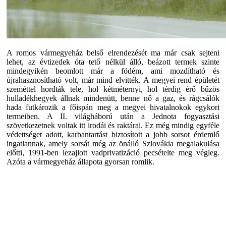
A romos vármegyeház belső elrendezését ma már csak sejteni
lehet, az évtizedek óta tető nélkül álló, beázott termek szinte
mindegyikén beomlott már a födém, ami mozdítható és
újrahasznosítható volt, már mind elvitték. A megyei rend épületét
szeméttel hordták tele, hol kétméternyi, hol térdig érő bűzös
hulladékhegyek állnak mindenütt, benne nő a gaz, és rágcsálók
hada futkározik a főispán meg a megyei hivatalnokok egykori
termeiben. A II. világháború után a Jednota fogyasztási
szövetkezetnek voltak itt irodái és raktárai. Ez még mindig egyféle
védettséget adott, karbantartást biztosított a jobb sorsot érdemlő
ingatlannak, amely sorsát még az önálló Szlovákia megalakulása
előtti, 1991-ben lezajlott vadprivatizáció pecsételte meg végleg.
Azóta a vármegyeház állapota gyorsan romlik.