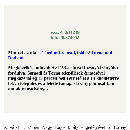
é.sz. 48.611239
k.h. 20.874002
Mutasd az utat –
Turňanský hrad, 044 02 Turňa nad
Bodvou
Megközelítés autóval: Az E58-as útra Rozsnyó irányába
fordulva, Somodi és Torna települések érintésével
megközelítőleg 15 percen belül érhető el a 14 kilométerre
fekvő település és a felette kimagasló vár, pontosabban
annak maradványa.
A várat 1357-ben Nagy Lajos király engedélyével a Tornay