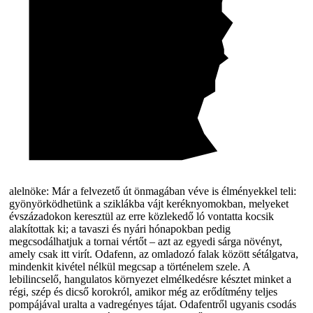
alelnöke: Már a felvezető út önmagában véve is élményekkel teli:
gyönyörködhetünk a sziklákba vájt keréknyomokban, melyeket
évszázadokon keresztül az erre közlekedő ló vontatta kocsik
alakítottak ki; a tavaszi és nyári hónapokban pedig
megcsodálhatjuk a tornai vértőt – azt az egyedi sárga növényt,
amely csak itt virít. Odafenn, az omladozó falak között sétálgatva,
mindenkit kivétel nélkül megcsap a történelem szele. A
lebilincselő, hangulatos környezet elmélkedésre késztet minket a
régi, szép és dicső korokról, amikor még az erődítmény teljes
pompájával uralta a vadregényes tájat. Odafentről ugyanis csodás