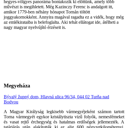
hegyes-völgyes panoráma bontakozik ki előttünk, amely több
művészt is megihletett. Még Kazinczy Ferenc is andalgott itt,
amikor 1779-ben néhány hónapot Tornán töltött
joggyakornokként. Annyira magával ragadta ez a vidék, hogy még
az emlékirataiba is belefoglalta. Aki tehát ellátogat ide, átélheti a
nagy magyar nyelvújító érzéseit is.
Megyeháza
Bývalý župný dom, Hlavná ulica 96/34, 044 02 Turňa nad
Bodvou
A Magyar Királyság legkisebb vármegyéjeként számon tartott
Torna vármegyét egykor kristálytiszta vizű folyók, nemesfémeket
és vasat rejtő érchegység és hatalmas erdőségek jellemezték. A
tatárjárás után alakították ki az alig 600 négyzetkilométernyi,