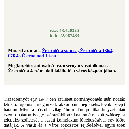
é.sz. 48.420326
k. h. 22.087483
Mutasd az utat –
Železničná stanica, Železničná 136/4,
076 43 Čierna nad Tisou
Megközelítés autóval: A tiszacsernyői vasútállomás a
Železničná 4 szám alatt található a város központjában.
Tiszacsernyőt egy 1947-ben született kormánydöntés után hozták
létre az újonnan meghúzott, akkoriban még csehszlovák-szovjet
határon. Mivel a második világháború utáni politikai helyzet miatt
ezen a határon is egy szárazföldi átrakóállomásra volt szükség, a
település születését a vasúti komplexum létrehozásával egy időre
datálják. A vasút és a város fokozatos fejlődésével egyre több