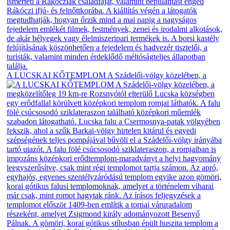
A LUCSKAI KŐTEMPLOM A Szádelői-völgy közelében, a