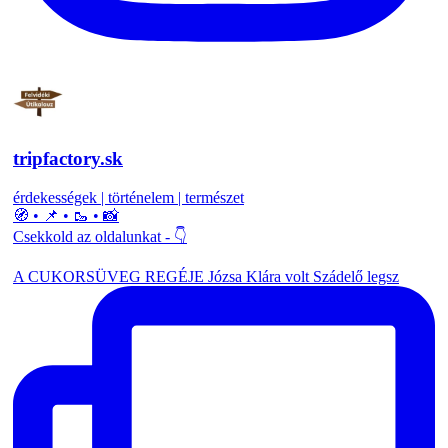
tripfactory.sk
érdekességek | történelem | természet
🧭 • 📌 • 🥾 • 📸
Csekkold az oldalunkat - 👇
A CUKORSÜVEG REGÉJE Józsa Klára volt Szádelő legsz