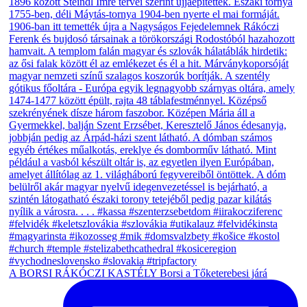
A BORSI RÁKÓCZI KASTÉLY Borsi a Tőketerebesi járá