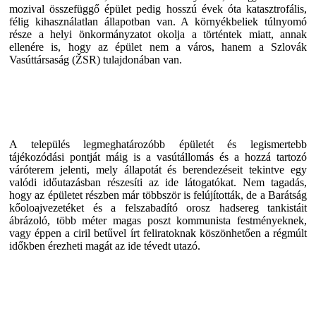
mozival összefüggő épület pedig hosszú évek óta katasztrofális,
félig kihasználatlan állapotban van. A környékbeliek túlnyomó
része a helyi önkormányzatot okolja a történtek miatt, annak
ellenére is, hogy az épület nem a város, hanem a Szlovák
Vasúttársaság (ŽSR) tulajdonában van.
A település legmeghatározóbb épületét és legismertebb
tájékozódási pontját máig is a vasútállomás és a hozzá tartozó
váróterem jelenti, mely állapotát és berendezéseit tekintve egy
valódi időutazásban részesíti az ide látogatókat. Nem tagadás,
hogy az épületet részben már többször is felújították, de a Barátság
kőoloajvezetéket és a felszabadító orosz hadsereg tankistáit
ábrázoló, több méter magas poszt kommunista festményeknek,
vagy éppen a ciril betűvel írt feliratoknak köszönhetően a régmúlt
időkben érezheti magát az ide tévedt utazó.