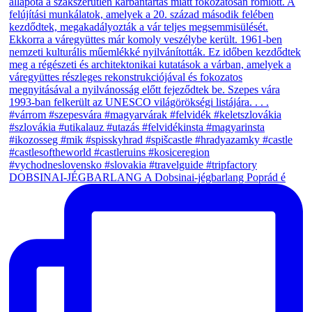
DOBSINAI-JÉGBARLANG A Dobsinai-jégbarlang Poprád é