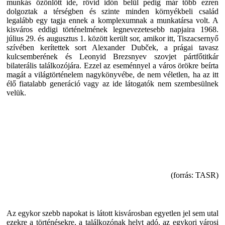
munkás özönlött ide, rövid időn belül pedig már több ezren
dolgoztak a térségben és szinte minden környékbeli család
legalább egy tagja ennek a komplexumnak a munkatársa volt. A
kisváros eddigi történelmének legnevezetesebb napjaira 1968.
július 29. és augusztus 1. között került sor, amikor itt, Tiszacsernyő
szívében kerítettek sort Alexander Dubček, a prágai tavasz
kulcsemberének és Leonyid Brezsnyev szovjet pártfőtitkár
bilaterális találkozójára. Ezzel az eseménnyel a város örökre beírta
magát a világtörténelem nagykönyvébe, de nem véletlen, ha az itt
élő fiatalabb generáció vagy az ide látogatók nem szembesülnek
velük.
(forrás: TASR)
Az egykor szebb napokat is látott kisvárosban egyetlen jel sem utal
ezekre a történésekre, a találkozónak helyt adó, az egykori városi