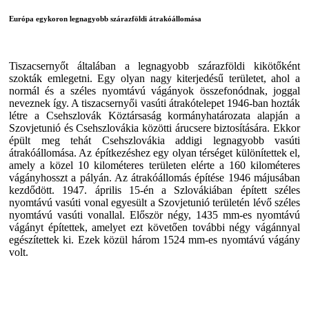
Európa egykoron legnagyobb szárazföldi átrakóállomása
Tiszacsernyőt általában a legnagyobb szárazföldi kikötőként
szokták emlegetni. Egy olyan nagy kiterjedésű területet, ahol a
normál és a széles nyomtávú vágányok összefonódnak, joggal
neveznek így. A tiszacsernyői vasúti átrakótelepet 1946-ban hozták
létre a Csehszlovák Köztársaság kormányhatározata alapján a
Szovjetunió és Csehszlovákia közötti árucsere biztosítására. Ekkor
épült meg tehát Csehszlovákia addigi legnagyobb vasúti
átrakóállomása. Az építkezéshez egy olyan térséget különítettek el,
amely a közel 10 kilométeres területen elérte a 160 kilométeres
vágányhosszt a pályán. Az átrakóállomás építése 1946 májusában
kezdődött. 1947. április 15-én a Szlovákiában épített széles
nyomtávú vasúti vonal egyesült a Szovjetunió területén lévő széles
nyomtávú vasúti vonallal. Először négy, 1435 mm-es nyomtávú
vágányt építettek, amelyet ezt követően további négy vágánnyal
egészítettek ki. Ezek közül három 1524 mm-es nyomtávú vágány
volt.