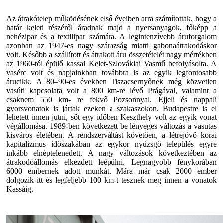
Az átrakótelep működésének első éveiben arra számítottak, hogy a
határ keleti részéről áradnak majd a nyersanyagok, főképp a
nehézipar és a textilipar számára. A legintenzívebb áruforgalom
azonban az 1947-es nagy szárazság miatti gabonaátrakodáskor
volt. Később a szállított és átrakott áru összetételét nagy mértékben
az 1960-tól épülő kassai Kelet-Szlovákiai Vasmű befolyásolta. A
vasérc volt és napjainkban továbbra is az egyik legfontosabb
árucikk. A 80–90-es években Tiszacsernyőnek még közvetlen
vasúti kapcsolata volt a 800 km-re lévő Prágával, valamint a
csaknem 550 km- re fekvő Pozsonnyal. Éjjeli és nappali
gyorsvonatok is jártak ezeken a szakaszokon. Budapestre is el
lehetett innen jutni, sőt egy időben Keszthely volt az egyik vonat
végállomása. 1989-ben következett be lényeges változás a vasutas
kisváros életében. A rendszerváltást követően, a létrejövő korai
kapitalizmus időszakában az egykor nyüzsgő település egyre
inkább elnéptelenedett. A nagy változások következtében az
átrakodóállomás elkezdett leépülni. Legnagyobb fénykorában
6000 embernek adott munkát. Mára már csak 2000 ember
dolgozik itt és legfeljebb 100 km-t tesznek meg innen a vonatok
Kassáig.